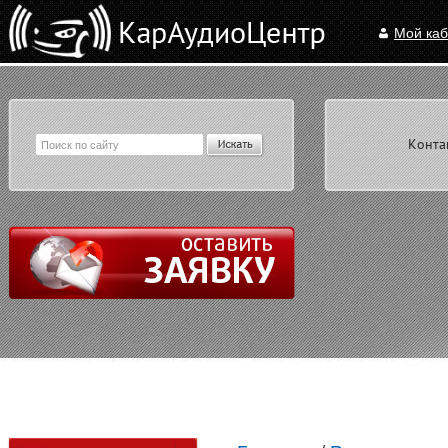
Мой каб
Конта