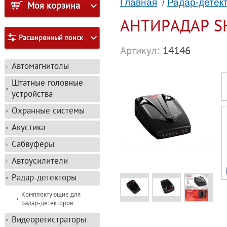
Главная
/
Радар-детек
Моя корзина
АНТИРАДАР S
Расширенный поиск
Артикул:
14146
Автомагнитолы
Штатные головные
устройства
Охранные системы
Акустика
Сабвуферы
Автоусилители
Радар-детекторы
Комплектующие для
радар-детекторов
Видеорегистраторы