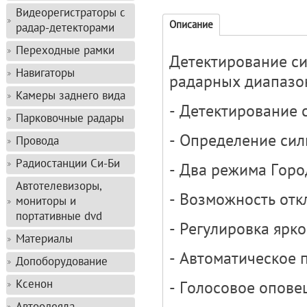
Видеорегистраторы с
Описание
радар-детекторами
Переходные рамки
Детектирование си
Навигаторы
радарных диапазон
Камеры заднего вида
- Детектирование 
Парковочные радары
- Определение сил
Провода
Радиостанции Си-Би
- Два режима Горо
Автотелевизоры,
- Возможность от
мониторы и
портативные dvd
- Регулировка ярк
Материалы
- Автоматическое 
Допоборудование
Ксенон
- Голосовое опов
Автоодеяла