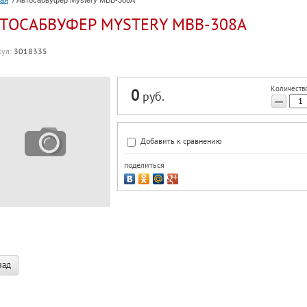
ная
/ Автосабвуфер Mystery MBB-308A
ТОСАБВУФЕР MYSTERY MBB-308A
ул:
3018335
Количество
0
руб.
−
Добавить к сравнению
поделиться
зад