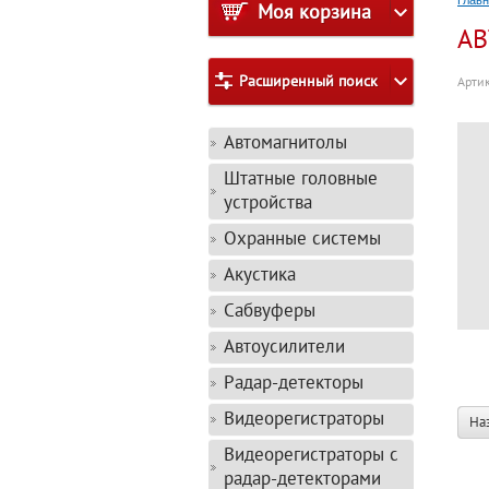
Глав
Моя корзина
АВ
Расширенный поиск
Артик
Автомагнитолы
Штатные головные
устройства
Охранные системы
Акустика
Сабвуферы
Автоусилители
Радар-детекторы
Видеорегистраторы
На
Видеорегистраторы с
радар-детекторами