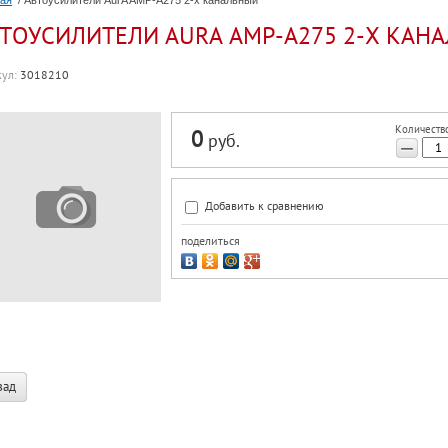
ная
/ Автоусилители AurA AMP-A275 2-х канальный
ТОУСИЛИТЕЛИ AURA AMP-A275 2-Х КАН
ул:
3018210
Количество
0
руб.
−
Добавить к сравнению
поделиться
зад