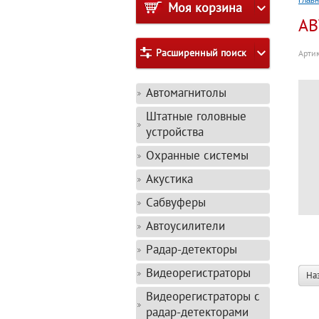
Глав
Моя корзина
АВ
Расширенный поиск
Артик
Автомагнитолы
Штатные головные
устройства
Охранные системы
Акустика
Сабвуферы
Автоусилители
Радар-детекторы
Видеорегистраторы
На
Видеорегистраторы с
радар-детекторами