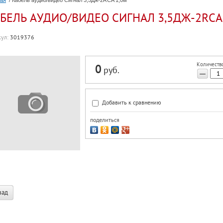
ная
/ Кабель аудио/видео Сигнал 3,5Дж-2RCA 1,0м
БЕЛЬ АУДИО/ВИДЕО СИГНАЛ 3,5ДЖ-2RCA
ул:
3019376
Количество
0
руб.
−
Добавить к сравнению
поделиться
зад