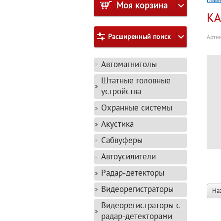
Глав
Моя корзина
КА
Расширенный поиск
Артик
Автомагнитолы
Штатные головные
устройства
Охранные системы
Акустика
Сабвуферы
Автоусилители
Радар-детекторы
Видеорегистраторы
На
Видеорегистраторы с
радар-детекторами