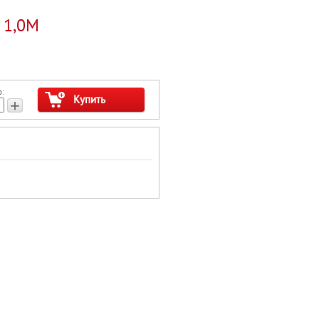
 1,0М
:
Купить
+