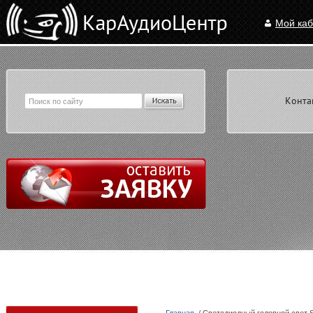
Мой каб
Конта